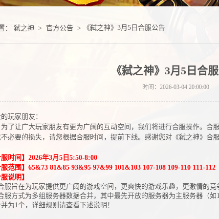
《弑之神》3月5日合服公告
置：
弑之神
>
官方公告
>
《弑之神》3月5日合
时间：2026-03-04 20:00:00
爱的玩家朋友：
为了让广大玩家朋友有更为广阔的互动空间，我们将进行合服操作。合
成不必要的损失，请您根据合服时间，提前下线。感谢您对《弑之神》合
服时间】2026年3月5日5:50-8:00
合服范
围】
65&73 81&85 93&95 97&99 101&103 107-108 109-110 111-112
合服说明】
、合服旨在为玩家提供更广阔的游戏空间，更爽快的游戏乐趣，更激情的竞
、合服方式为多组服务器数据合并，其中最先开放的服务器为主服务器（如1
合并为1个，详细规则请查看下述说明！