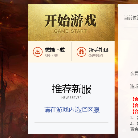
当前位
亲
造
【合
【
【
1
2
表